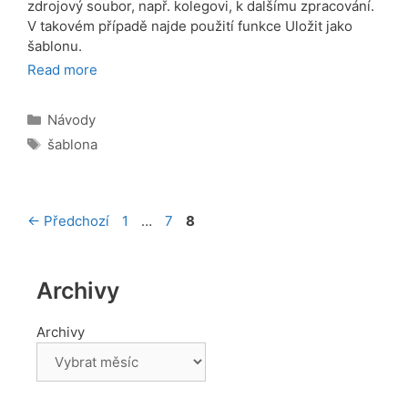
zdrojový soubor, např. kolegovi, k dalšímu zpracování.
V takovém případě najde použití funkce Uložit jako
šablonu.
Read more
Rubriky
Návody
Štítky
šablona
Stránka
Stránka
Stránka
←
Předchozí
1
…
7
8
Archivy
Archivy