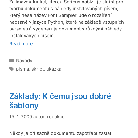
Zajímavou funkcí, kterou Scribus nabízí, je skript pro
tvorbu dokumentu s náhledy instalovaných písem,
který nese název Font Sampler. Jde o rozšíření
napsané v jazyce Python, které na základě vstupních
parametrů vygeneruje dokument s různými náhledy
instalovaných písem.
Read more
Rubriky
Návody
Štítky
písma
,
skript
,
ukázka
Základy: K čemu jsou dobré
šablony
15. 1. 2009
autor:
redakce
Někdy je při sazbě dokumentu zapotřebí zaslat