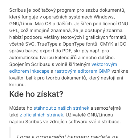
Scribus je počítačový program pro sazbu dokumentů,
který funguje v operačních systémech Windows,
GNU/Linux, Mac OS a dalších. Je šířen pod licencí GNU
GPL, což mimojiné znamená, že je dostupný zdarma.
Nabízí podporu většiny textových i grafických formátů,
včetně SVG, TrueType a OpenType fontů, CMYK a ICC
správu barev, export do PDF, skripty např. pro
automatickou tvorbu kalendářů a mnoho dalšího.
Spojením Scribusu s volně šiřitelným
vektorovým
editorem Inkscape
a
rastrovým editorem GIMP
vznikne
kvalitní balík pro tvorbu dokumentů, který nestojí ani
korunu.
Kde ho získat?
Můžete ho
stáhnout z našich stránek
a samozřejmě
také
z oficiálních stránek
. Uživatelé GNU/Linuxu
najdou Scribus ve zdrojích softwaru své distribuce.
Loga a propagační bannery najdete na