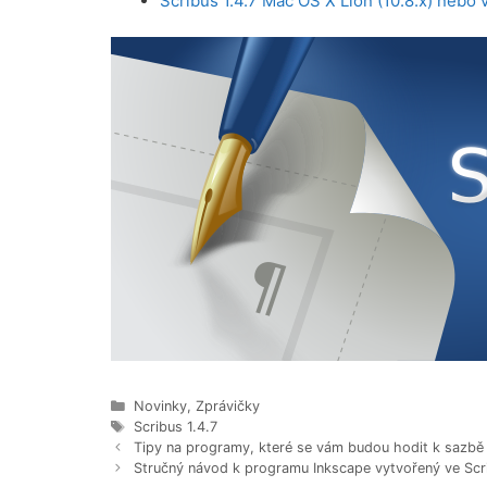
Scribus 1.4.7 Mac OS X Lion (10.8.x) nebo 
Rubriky
Novinky
,
Zprávičky
Štítky
Scribus 1.4.7
Tipy na programy, které se vám budou hodit k sazbě
Stručný návod k programu Inkscape vytvořený ve Scr