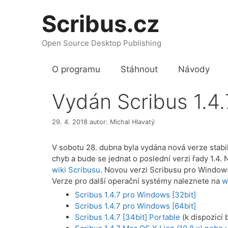
Přeskočit
Scribus.cz
na
obsah
Open Source Desktop Publishing
O programu
Stáhnout
Návody
Vydán Scribus 1.4.
29. 4. 2018
autor:
Michal Hlavatý
V sobotu 28. dubna byla vydána nová verze stabi
chyb a bude se jednat o poslední verzi řady 1.4
wiki Scribusu
. Novou verzi Scribusu pro Windows
Verze pro další operační systémy naleznete na
w
Scribus 1.4.7 pro Windows [32bit]
Scribus 1.4.7 pro Windows [64bit]
Scribus 1.4.7 [34bit] Portable
(k dispozici 