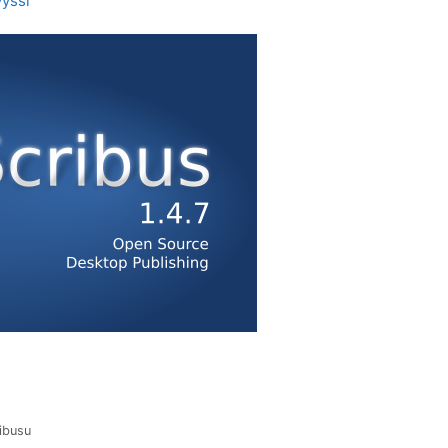
vyšší
ibusu