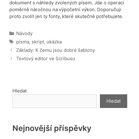
dokument s náhledy zvolených písem. Jde o operaci
poměrně náročnou na výpočetní výkon. Doporučuji
proto zvolit jen ty fonty, které skutečně potřebujete.
Rubriky
Návody
Štítky
písma
,
skript
,
ukázka
Základy: K čemu jsou dobré šablony
Textový editor ve Scribusu
Hledat
Hledat
Nejnovější příspěvky