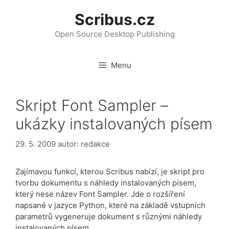
Přeskočit
Scribus.cz
na
obsah
Open Source Desktop Publishing
Menu
Skript Font Sampler –
ukázky instalovaných písem
29. 5. 2009
autor:
redakce
Zajímavou funkcí, kterou Scribus nabízí, je skript pro
tvorbu dokumentu s náhledy instalovaných písem,
který nese název Font Sampler. Jde o rozšíření
napsané v jazyce Python, které na základě vstupních
parametrů vygeneruje dokument s různými náhledy
instalovaných písem.