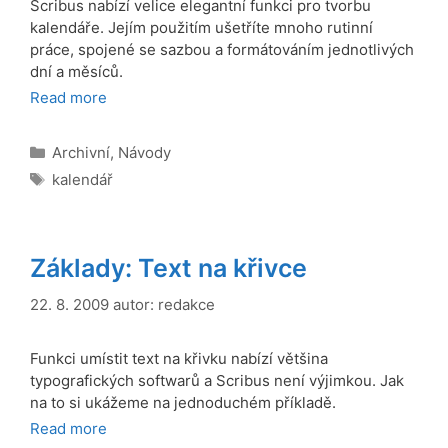
Scribus nabízí velice elegantní funkci pro tvorbu
kalendáře. Jejím použitím ušetříte mnoho rutinní
práce, spojené se sazbou a formátováním jednotlivých
dní a měsíců.
Read more
Rubriky
Archivní
,
Návody
Štítky
kalendář
Základy: Text na křivce
22. 8. 2009
autor:
redakce
Funkci umístit text na křivku nabízí většina
typografických softwarů a Scribus není výjimkou. Jak
na to si ukážeme na jednoduchém příkladě.
Read more