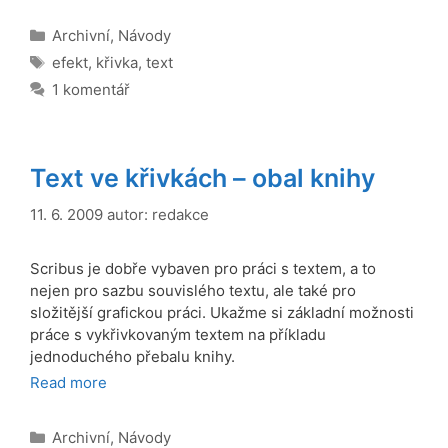
Rubriky
Archivní
,
Návody
Štítky
efekt
,
křivka
,
text
1 komentář
Text ve křivkách – obal knihy
11. 6. 2009
autor:
redakce
Scribus je dobře vybaven pro práci s textem, a to
nejen pro sazbu souvislého textu, ale také pro
složitější grafickou práci. Ukažme si základní možnosti
práce s vykřivkovaným textem na příkladu
jednoduchého přebalu knihy.
Read more
Rubriky
Archivní
,
Návody