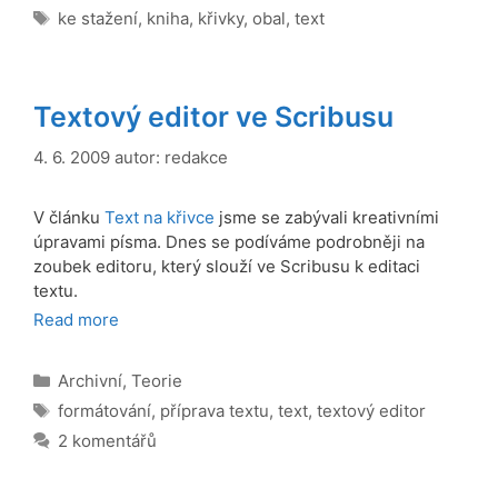
Štítky
ke stažení
,
kniha
,
křivky
,
obal
,
text
Textový editor ve Scribusu
4. 6. 2009
autor:
redakce
V článku
Text na křivce
jsme se zabývali kreativními
úpravami písma. Dnes se podíváme podrobněji na
zoubek editoru, který slouží ve Scribusu k editaci
textu.
Read more
Rubriky
Archivní
,
Teorie
Štítky
formátování
,
příprava textu
,
text
,
textový editor
2 komentářů