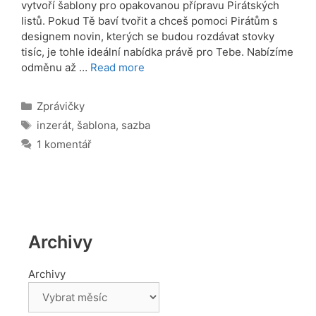
vytvoří šablony pro opakovanou přípravu Pirátských
listů. Pokud Tě baví tvořit a chceš pomoci Pirátům s
designem novin, kterých se budou rozdávat stovky
tisíc, je tohle ideální nabídka právě pro Tebe. Nabízíme
odměnu až …
Read more
Rubriky
Zprávičky
Štítky
inzerát
,
šablona
,
sazba
1 komentář
Archivy
Archivy