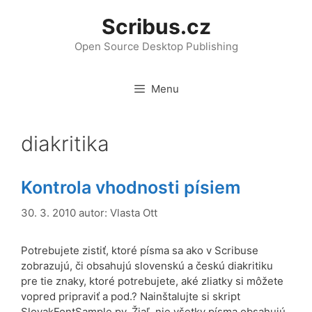
Přeskočit
Scribus.cz
na
obsah
Open Source Desktop Publishing
Menu
diakritika
Kontrola vhodnosti písiem
30. 3. 2010
autor:
Vlasta Ott
Potrebujete zistiť, ktoré písma sa ako v Scribuse
zobrazujú, či obsahujú slovenskú a českú diakritiku
pre tie znaky, ktoré potrebujete, aké zliatky si môžete
vopred pripraviť a pod.? Nainštalujte si skript
SlovakFontSample.py. Žiaľ, nie všetky písma obsahujú