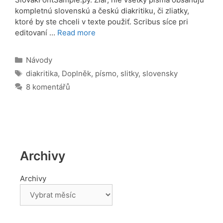
kompletnú slovenskú a českú diakritiku, či zliatky,
ktoré by ste chceli v texte použiť. Scribus síce pri
editovaní …
Read more
Rubriky
Návody
Štítky
diakritika
,
Doplněk
,
písmo
,
slitky
,
slovensky
8 komentářů
Archivy
Archivy