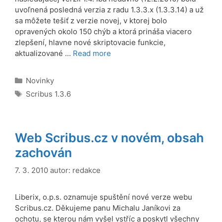
uvoľnená posledná verzia z radu 1.3.3.x (1.3.3.14) a už
sa môžete tešiť z verzie novej, v ktorej bolo
opravených okolo 150 chýb a ktorá prináša viacero
zlepšení, hlavne nové skriptovacie funkcie,
aktualizované …
Read more
Rubriky
Novinky
Štítky
Scribus 1.3.6
Web Scribus.cz v novém, obsah
zachován
7. 3. 2010
autor:
redakce
Liberix, o.p.s. oznamuje spuštění nové verze webu
Scribus.cz. Děkujeme panu Michalu Janíkovi za
ochotu, se kterou nám vyšel vstříc a poskytl všechny