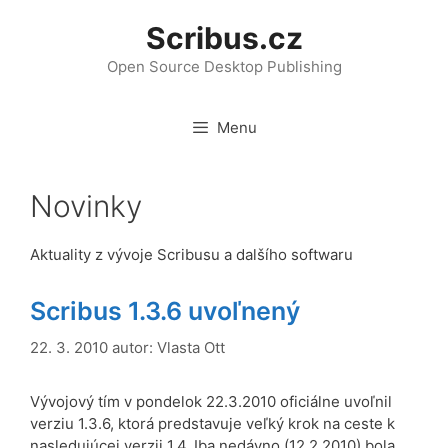
Přeskočit
Scribus.cz
na
obsah
Open Source Desktop Publishing
Menu
Novinky
Aktuality z vývoje Scribusu a dalšího softwaru
Scribus 1.3.6 uvoľnený
22. 3. 2010
autor:
Vlasta Ott
Vývojový tím v pondelok 22.3.2010 oficiálne uvoľnil
verziu 1.3.6, ktorá predstavuje veľký krok na ceste k
nasledujúcej verzii 1.4. Iba nedávno (12.2.2010) bola