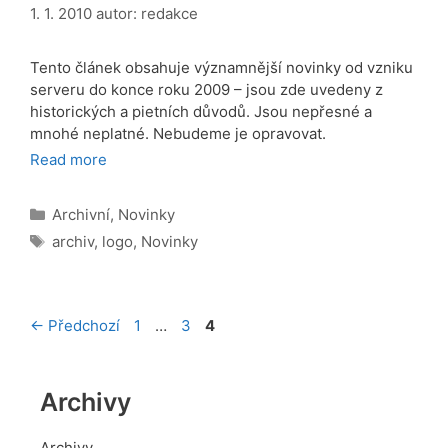
1. 1. 2010
autor:
redakce
Tento článek obsahuje významnější novinky od vzniku
serveru do konce roku 2009 – jsou zde uvedeny z
historických a pietních důvodů. Jsou nepřesné a
mnohé neplatné. Nebudeme je opravovat.
Read more
Rubriky
Archivní
,
Novinky
Štítky
archiv
,
logo
,
Novinky
Stránka
Stránka
Stránka
←
Předchozí
1
…
3
4
Archivy
Archivy